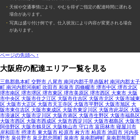
天候や交通事情により、やむを得ずご指定の配達時間に遅れる
場合があります。
写真は盛り付け例です。仕入状況により内容が変更される場合
があります。
ページの先頭へ
↑
大阪府の配達エリア一覧を見る
三島郡島本町
交野市
八尾市
南河内郡千早赤阪村
南河内郡太子
町
南河内郡河南町
吹田市
和泉市
四條畷市
堺市中区
堺市北区
堺市南区
堺市堺区
堺市東区
堺市美原区
堺市西区
大東市
大阪
市中央区
大阪市住之江区
大阪市住吉区
大阪市北区
大阪市城東
区
大阪市大正区
大阪市天王寺区
大阪市平野区
大阪市旭区
大
阪市東住吉区
大阪市東成区
大阪市東淀川区
大阪市此花区
大阪
市浪速区
大阪市淀川区
大阪市港区
大阪市生野区
大阪市福島区
大阪市西区
大阪市西成区
大阪市西淀川区
大阪市都島区
大阪市
阿倍野区
大阪市鶴見区
大阪狭山市
守口市
富田林市
寝屋川市
岸和田市
摂津市
東大阪市
松原市
枚方市
柏原市
池田市
河内長
野市
泉佐野市
泉北郡忠岡町
泉南市
泉南郡岬町
泉南郡熊取町