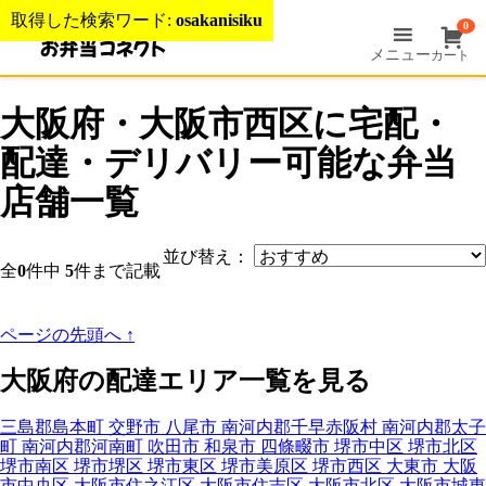
取得した検索ワード:
osakanisiku
0
メニュー
カート
大阪府・大阪市西区に宅配・
配達・デリバリー可能な弁当
店舗一覧
並び替え：
全
0
件中
5
件まで記載
ページの先頭へ
↑
大阪府の配達エリア一覧を見る
三島郡島本町
交野市
八尾市
南河内郡千早赤阪村
南河内郡太子
町
南河内郡河南町
吹田市
和泉市
四條畷市
堺市中区
堺市北区
堺市南区
堺市堺区
堺市東区
堺市美原区
堺市西区
大東市
大阪
市中央区
大阪市住之江区
大阪市住吉区
大阪市北区
大阪市城東