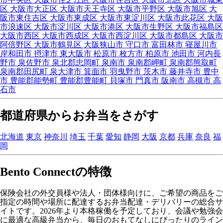
区
大阪市大正区
大阪市天王寺区
大阪市平野区
大阪市旭区
大
阪市東住吉区
大阪市東成区
大阪市東淀川区
大阪市此花区
大阪
市浪速区
大阪市淀川区
大阪市港区
大阪市生野区
大阪市福島区
大阪市西区
大阪市西成区
大阪市西淀川区
大阪市都島区
大阪市
阿倍野区
大阪市鶴見区
大阪狭山市
守口市
富田林市
寝屋川市
岸和田市
摂津市
東大阪市
松原市
枚方市
柏原市
池田市
河内長
野市
泉佐野市
泉北郡忠岡町
泉南市
泉南郡岬町
泉南郡熊取町
泉南郡田尻町
泉大津市
箕面市
羽曳野市
茨木市
藤井寺市
豊中
市
豊能郡能勢町
豊能郡豊能町
貝塚市
門真市
阪南市
高槻市
高
石市
都道府県からお弁当をさがす
北海道
東京
神奈川
埼玉
千葉
愛知
静岡
大阪
京都
兵庫
奈良
福
岡
Bento Connectの特徴
保険会社の外交員様や法人・団体様向けに、ご希望の商品をご
指定の時間や場所に配達するお弁当配達・デリバリーの総合サ
イトです。2026年より本格稼働を予定しており、会議や勉強会
に最適な高級弁当から、毎日のおもてなしにぴったりのライン