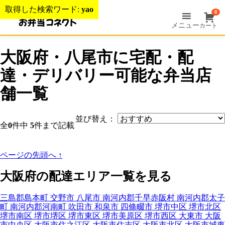
取得した検索ワード:
yao
0
メニュー
カート
大阪府・八尾市に宅配・配
達・デリバリー可能な弁当店
舗一覧
並び替え：
全
0
件中
5
件まで記載
ページの先頭へ
↑
大阪府の配達エリア一覧を見る
三島郡島本町
交野市
八尾市
南河内郡千早赤阪村
南河内郡太子
町
南河内郡河南町
吹田市
和泉市
四條畷市
堺市中区
堺市北区
堺市南区
堺市堺区
堺市東区
堺市美原区
堺市西区
大東市
大阪
市中央区
大阪市住之江区
大阪市住吉区
大阪市北区
大阪市城東