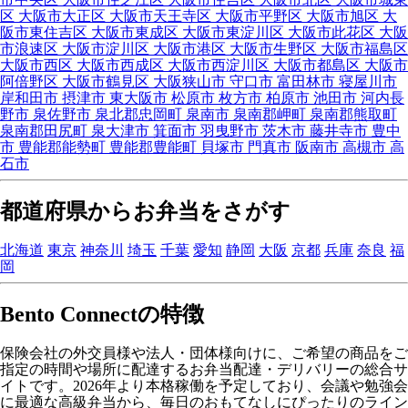
区
大阪市大正区
大阪市天王寺区
大阪市平野区
大阪市旭区
大
阪市東住吉区
大阪市東成区
大阪市東淀川区
大阪市此花区
大阪
市浪速区
大阪市淀川区
大阪市港区
大阪市生野区
大阪市福島区
大阪市西区
大阪市西成区
大阪市西淀川区
大阪市都島区
大阪市
阿倍野区
大阪市鶴見区
大阪狭山市
守口市
富田林市
寝屋川市
岸和田市
摂津市
東大阪市
松原市
枚方市
柏原市
池田市
河内長
野市
泉佐野市
泉北郡忠岡町
泉南市
泉南郡岬町
泉南郡熊取町
泉南郡田尻町
泉大津市
箕面市
羽曳野市
茨木市
藤井寺市
豊中
市
豊能郡能勢町
豊能郡豊能町
貝塚市
門真市
阪南市
高槻市
高
石市
都道府県からお弁当をさがす
北海道
東京
神奈川
埼玉
千葉
愛知
静岡
大阪
京都
兵庫
奈良
福
岡
Bento Connectの特徴
保険会社の外交員様や法人・団体様向けに、ご希望の商品をご
指定の時間や場所に配達するお弁当配達・デリバリーの総合サ
イトです。2026年より本格稼働を予定しており、会議や勉強会
に最適な高級弁当から、毎日のおもてなしにぴったりのライン