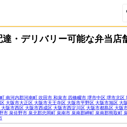
配達・デリバリー可能な弁当店
子町
南河内郡河南町
吹田市
和泉市
四條畷市
堺市中区
堺市北区
東区
大阪市大正区
大阪市天王寺区
大阪市平野区
大阪市旭区
大
区
大阪市西区
大阪市西成区
大阪市西淀川区
大阪市都島区
大阪
野市
泉佐野市
泉北郡忠岡町
泉南市
泉南郡岬町
泉南郡熊取町
市