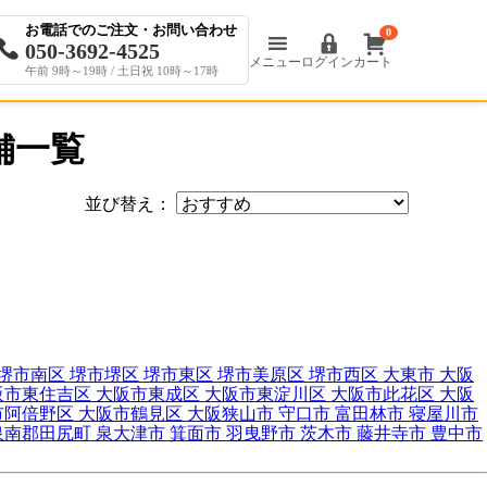
お電話でのご注文・お問い合わせ
0
メニュー
ログイン
カート
午前 9時～19時 / 土日祝 10時～17時
舗一覧
並び替え：
堺市南区
堺市堺区
堺市東区
堺市美原区
堺市西区
大東市
大阪
阪市東住吉区
大阪市東成区
大阪市東淀川区
大阪市此花区
大阪
市阿倍野区
大阪市鶴見区
大阪狭山市
守口市
富田林市
寝屋川市
泉南郡田尻町
泉大津市
箕面市
羽曳野市
茨木市
藤井寺市
豊中市