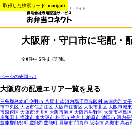
取得した検索ワード:
moriguti
弁当・仕出しの宅配デリバリーサイト
大阪府・守口市に宅配・
全
0
件中
5
件まで記載
ページの先頭へ
↑
大阪府の配達エリア一覧を見る
三島郡島本町
交野市
八尾市
南河内郡千早赤阪村
南河内郡太
市中央区
大阪市住之江区
大阪市住吉区
大阪市北区
大阪市城
市浪速区
大阪市淀川区
大阪市港区
大阪市生野区
大阪市福島
岸和田市
摂津市
東大阪市
松原市
枚方市
柏原市
池田市
河内長
豊能郡能勢町
豊能郡豊能町
貝塚市
門真市
阪南市
高槻市
高石