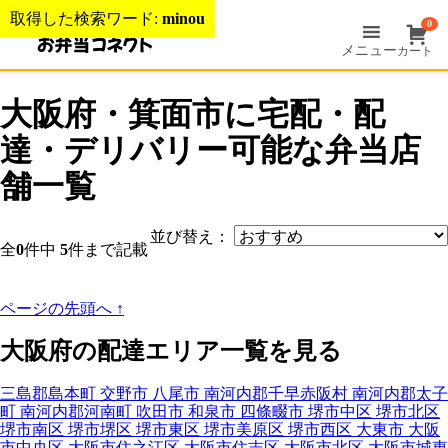
取得した検索ワード:
minou
0
メニュー
カート
大阪府・箕面市に宅配・配
達・デリバリー可能な弁当店
舗一覧
並び替え：
全
0
件中
5
件まで記載
ページの先頭へ
↑
大阪府の配達エリア一覧を見る
三島郡島本町
交野市
八尾市
南河内郡千早赤阪村
南河内郡太子
町
南河内郡河南町
吹田市
和泉市
四條畷市
堺市中区
堺市北区
堺市南区
堺市堺区
堺市東区
堺市美原区
堺市西区
大東市
大阪
市中央区
大阪市住之江区
大阪市住吉区
大阪市北区
大阪市城東