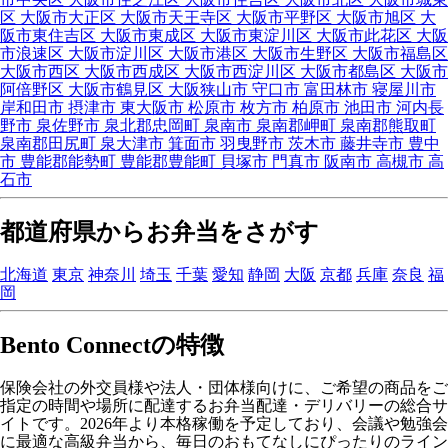
区
大阪市大正区
大阪市天王寺区
大阪市平野区
大阪市旭区
大
阪市東住吉区
大阪市東成区
大阪市東淀川区
大阪市此花区
大阪
市浪速区
大阪市淀川区
大阪市港区
大阪市生野区
大阪市福島区
大阪市西区
大阪市西成区
大阪市西淀川区
大阪市都島区
大阪市
阿倍野区
大阪市鶴見区
大阪狭山市
守口市
富田林市
寝屋川市
岸和田市
摂津市
東大阪市
松原市
枚方市
柏原市
池田市
河内長
野市
泉佐野市
泉北郡忠岡町
泉南市
泉南郡岬町
泉南郡熊取町
泉南郡田尻町
泉大津市
箕面市
羽曳野市
茨木市
藤井寺市
豊中
市
豊能郡能勢町
豊能郡豊能町
貝塚市
門真市
阪南市
高槻市
高
石市
都道府県からお弁当をさがす
北海道
東京
神奈川
埼玉
千葉
愛知
静岡
大阪
京都
兵庫
奈良
福
岡
Bento Connectの特徴
保険会社の外交員様や法人・団体様向けに、ご希望の商品をご
指定の時間や場所に配達するお弁当配達・デリバリーの総合サ
イトです。2026年より本格稼働を予定しており、会議や勉強会
に最適な高級弁当から、毎日のおもてなしにぴったりのライン