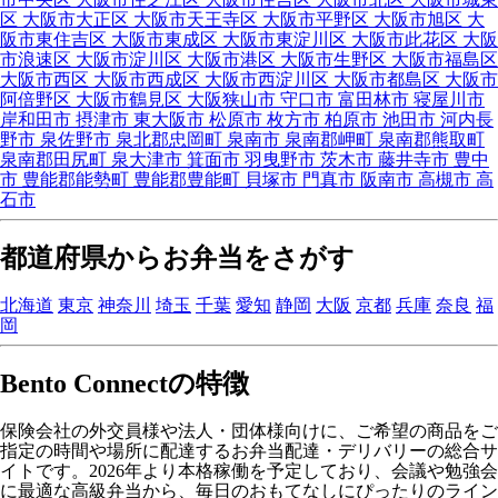
区
大阪市大正区
大阪市天王寺区
大阪市平野区
大阪市旭区
大
阪市東住吉区
大阪市東成区
大阪市東淀川区
大阪市此花区
大阪
市浪速区
大阪市淀川区
大阪市港区
大阪市生野区
大阪市福島区
大阪市西区
大阪市西成区
大阪市西淀川区
大阪市都島区
大阪市
阿倍野区
大阪市鶴見区
大阪狭山市
守口市
富田林市
寝屋川市
岸和田市
摂津市
東大阪市
松原市
枚方市
柏原市
池田市
河内長
野市
泉佐野市
泉北郡忠岡町
泉南市
泉南郡岬町
泉南郡熊取町
泉南郡田尻町
泉大津市
箕面市
羽曳野市
茨木市
藤井寺市
豊中
市
豊能郡能勢町
豊能郡豊能町
貝塚市
門真市
阪南市
高槻市
高
石市
都道府県からお弁当をさがす
北海道
東京
神奈川
埼玉
千葉
愛知
静岡
大阪
京都
兵庫
奈良
福
岡
Bento Connectの特徴
保険会社の外交員様や法人・団体様向けに、ご希望の商品をご
指定の時間や場所に配達するお弁当配達・デリバリーの総合サ
イトです。2026年より本格稼働を予定しており、会議や勉強会
に最適な高級弁当から、毎日のおもてなしにぴったりのライン