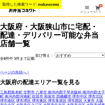
取得した検索ワード:
osakasayama
0
メニュー
カート
大阪府・大阪狭山市に宅配・
配達・デリバリー可能な弁当
店舗一覧
並び替え：
全
0
件中
5
件まで記載
ページの先頭へ
↑
大阪府の配達エリア一覧を見る
三島郡島本町
交野市
八尾市
南河内郡千早赤阪村
南河内郡太子
町
南河内郡河南町
吹田市
和泉市
四條畷市
堺市中区
堺市北区
堺市南区
堺市堺区
堺市東区
堺市美原区
堺市西区
大東市
大阪
市中央区
大阪市住之江区
大阪市住吉区
大阪市北区
大阪市城東