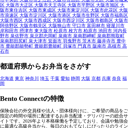
区
大阪市大正区
大阪市天王寺区
大阪市平野区
大阪市旭区
大
阪市東住吉区
大阪市東成区
大阪市東淀川区
大阪市此花区
大阪
市浪速区
大阪市淀川区
大阪市港区
大阪市生野区
大阪市福島区
大阪市西区
大阪市西成区
大阪市西淀川区
大阪市都島区
大阪市
阿倍野区
大阪市鶴見区
大阪狭山市
守口市
富田林市
寝屋川市
岸和田市
摂津市
東大阪市
松原市
枚方市
柏原市
池田市
河内長
野市
泉佐野市
泉北郡忠岡町
泉南市
泉南郡岬町
泉南郡熊取町
泉南郡田尻町
泉大津市
箕面市
羽曳野市
茨木市
藤井寺市
豊中
市
豊能郡能勢町
豊能郡豊能町
貝塚市
門真市
阪南市
高槻市
高
石市
都道府県からお弁当をさがす
北海道
東京
神奈川
埼玉
千葉
愛知
静岡
大阪
京都
兵庫
奈良
福
岡
Bento Connectの特徴
保険会社の外交員様や法人・団体様向けに、ご希望の商品をご
指定の時間や場所に配達するお弁当配達・デリバリーの総合サ
イトです。2026年より本格稼働を予定しており、会議や勉強会
に最適な高級弁当から、毎日のおもてなしにぴったりのライン