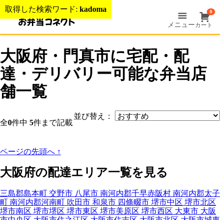
取得した検索ワード:
kadoma
0
メニュー
カート
大阪府・門真市に宅配・配
達・デリバリー可能な弁当店
舗一覧
並び替え：
全
0
件中
5
件まで記載
ページの先頭へ
↑
大阪府の配達エリア一覧を見る
三島郡島本町
交野市
八尾市
南河内郡千早赤阪村
南河内郡太子
町
南河内郡河南町
吹田市
和泉市
四條畷市
堺市中区
堺市北区
堺市南区
堺市堺区
堺市東区
堺市美原区
堺市西区
大東市
大阪
市中央区
大阪市住之江区
大阪市住吉区
大阪市北区
大阪市城東